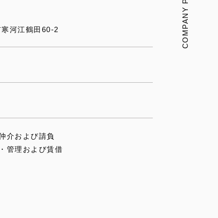
COMPANY PROFILE
寒河江鶴田60-2
の仲介および請負
有・管理および賃借