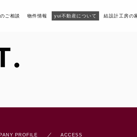
のご相談
物件情報
yui不動産について
結設計工房の
T.
お知らせ
不動産のご相談
物件情報
yui不動産について
結設計工房の家づく
お問い合わせ
PANY PROFILE
ACCESS