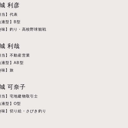
城 利彦
担当】代表
血液型】B型
趣味】釣り・高校野球観戦
城 利哉
担当】不動産営業
血液型】AB型
趣味】旅
城 可奈子
担当】宅地建物取引士
血液型】O型
趣味】切り絵・さびき釣り