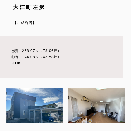
大江町左沢
【ご成約済】
地積：258.07㎡（78.06坪）
建物：144.08㎡（43.58坪）
6LDK